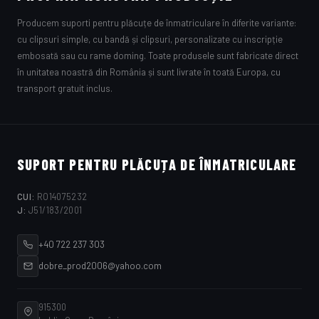
Producem suporti pentru plăcuțe de înmatriculare în diferite variante:
cu clipsuri simple, cu bandă și clipsuri, personalizate cu inscripție
embosată sau cu rame doming. Toate produsele sunt fabricate direct
în unitatea noastră din România și sunt livrate în toată Europa, cu
transport gratuit inclus.
SUPORT PENTRU PLĂCUȚA DE ÎNMATRICULARE
CUI:
RO14075232
J:
J51/183/2001
+40 722 237 303
dobre_prod2006@yahoo.com
915300