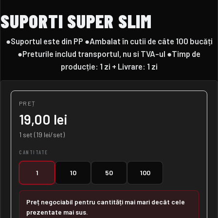
SUPORTI SUPER SLIM
●Suportul este din PP ●Ambalat în cutii de câte 100 bucăți
●Preturile includ transportul, nu si TVA-ul ●Timp de
producție: 1 zi + Livrare: 1 zi
PREȚ
19,00 lei
1 set (19 lei/set)
CANTITATE
1
10
50
100
Preț negociabil pentru cantități mai mari decât cele
prezentate mai sus.