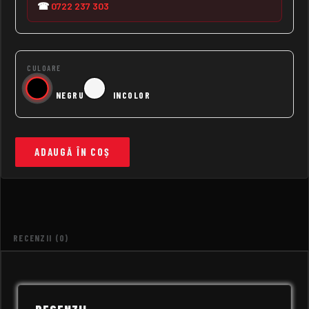
☎
0722 237 303
CULOARE
NEGRU
INCOLOR
ADAUGĂ ÎN COȘ
RECENZII (0)
RECENZII