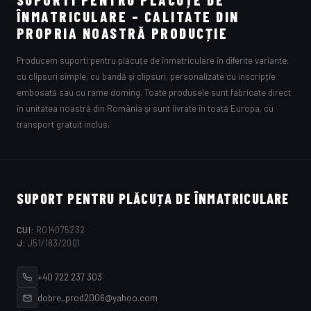
ÎNMATRICULARE – CALITATE DIN
PROPRIA NOASTRĂ PRODUCȚIE
Producem suporti pentru plăcuțe de înmatriculare în diferite variante:
cu clipsuri simple, cu bandă și clipsuri, personalizate cu inscripție
embosată sau cu rame doming. Toate produsele sunt fabricate direct
în unitatea noastră din România și sunt livrate în toată Europa, cu
transport gratuit inclus.
SUPORT PENTRU PLĂCUȚA DE ÎNMATRICULARE
CUI:
RO14075232
J:
J51/183/2001
+40 722 237 303
dobre_prod2006@yahoo.com