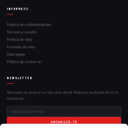
INFORMAȚII
Politica de confidențialitate
Termeni și condiții
Politica de retur
Formular de retur
Date legale
Politica de cookie-uri
NEWSLETTER
Abonează-te acum și nu rata nicio ofertă. Reduceri exclusive direct în
inboxul tău.
ABONEAZĂ-TE