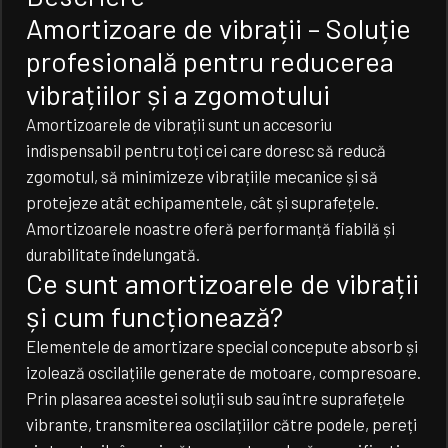
R
Amortizoare de vibrații – Soluție
T
I
profesională pentru reducerea
Z
O
vibrațiilor și a zgomotului
A
R
E
Amortizoarele de vibrații sunt un accesoriu
P
indispensabil pentru toți cei care doresc să reducă
E
N
zgomotul, să minimizeze vibrațiile mecanice și să
T
protejeze atât echipamentele, cât și suprafețele.
R
U
Amortizoarele noastre oferă performanță fiabilă și
V
durabilitate îndelungată.
I
Ce sunt amortizoarele de vibrații
B
R
și cum funcționează?
A
T
I
Elementele de amortizare special concepute absorb și
I
izolează oscilațiile generate de motoare, compresoare.
(
2
Prin plasarea acestei soluții sub sau între suprafețele
5
vibrante, transmiterea oscilațiilor către podele, pereți
0
B