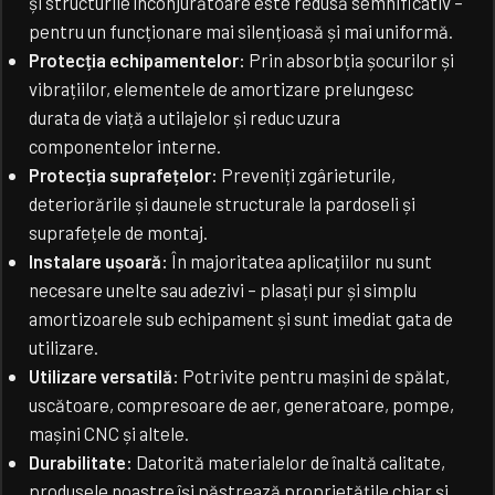
și structurile înconjurătoare este redusă semnificativ –
U
pentru un funcționare mai silențioasă și mai uniformă.
C
)
Protecția echipamentelor:
Prin absorbția șocurilor și
vibrațiilor, elementele de amortizare prelungesc
durata de viață a utilajelor și reduc uzura
componentelor interne.
Protecția suprafețelor:
Preveniți zgârieturile,
deteriorările și daunele structurale la pardoseli și
suprafețele de montaj.
Instalare ușoară:
În majoritatea aplicațiilor nu sunt
necesare unelte sau adezivi – plasați pur și simplu
amortizoarele sub echipament și sunt imediat gata de
utilizare.
Utilizare versatilă:
Potrivite pentru mașini de spălat,
uscătoare, compresoare de aer, generatoare, pompe,
mașini CNC și altele.
Durabilitate:
Datorită materialelor de înaltă calitate,
produsele noastre își păstrează proprietățile chiar și