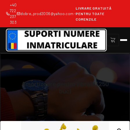
Sari
+40
LIVRARE GRATUITĂ
la
722
dobre_prod2006@yahoo.com
PENTRU TOATE
237
conținut
COMENZILE
303
PRODUSE
DESPRE NOI
Amortizoare pentru vibratii (250
buc)
CONTACT
PRODUCȚIE