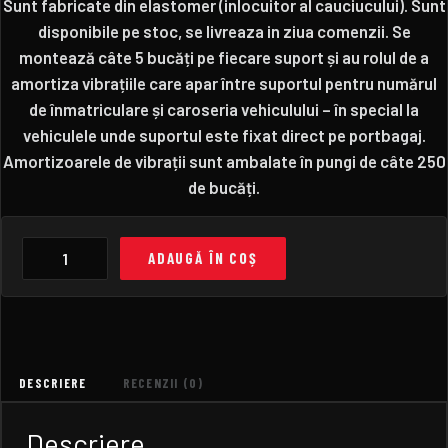
Sunt fabricate din elastomer (inlocuitor al cauciucului). Sunt
disponibile pe stoc, se livreaza in ziua comenzii. Se
montează câte 5 bucăți pe fiecare suport și au rolul de a
amortiza vibrațiile care apar între suportul pentru numărul
de înmatriculare și caroseria vehiculului – în special la
vehiculele unde suportul este fixat direct pe portbagaj.
Amortizoarele de vibrații sunt ambalate în pungi de câte 250
de bucăți.
C
ADAUGĂ ÎN COȘ
A
N
T
I
T
A
T
E
DESCRIERE
RECENZII (0)
A
M
O
Descriere