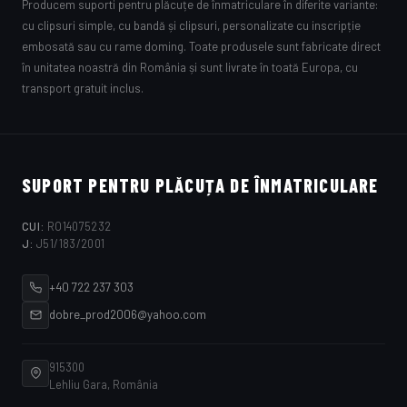
Producem suporti pentru plăcuțe de înmatriculare în diferite variante:
cu clipsuri simple, cu bandă și clipsuri, personalizate cu inscripție
embosată sau cu rame doming. Toate produsele sunt fabricate direct
în unitatea noastră din România și sunt livrate în toată Europa, cu
transport gratuit inclus.
SUPORT PENTRU PLĂCUȚA DE ÎNMATRICULARE
CUI:
RO14075232
J:
J51/183/2001
+40 722 237 303
dobre_prod2006@yahoo.com
915300
Lehliu Gara, România