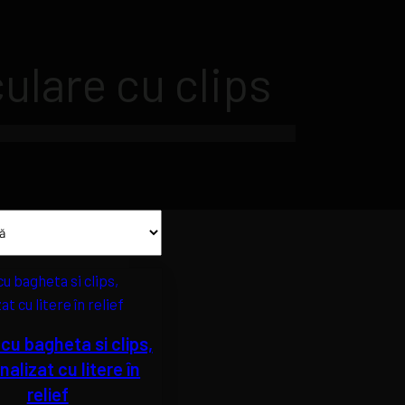
ulare cu clips
cu bagheta si clips,
alizat cu litere în
relief