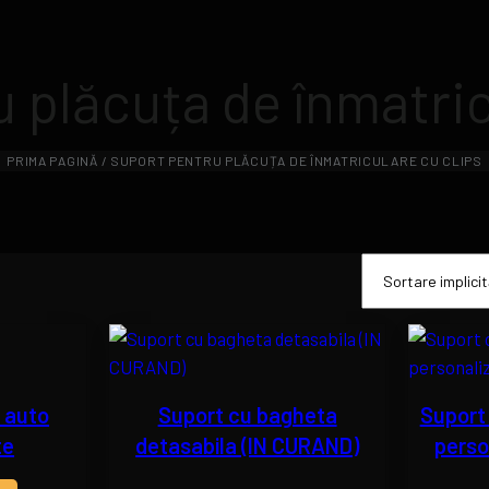
 plăcuța de înmatric
PRIMA PAGINĂ
/ SUPORT PENTRU PLĂCUȚA DE ÎNMATRICULARE CU CLIPS
 auto
Suport cu bagheta
Suport 
te
detasabila (IN CURAND)
person