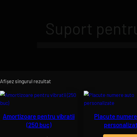
Sari
la
conținut
Suport pentru
Afișez singurul rezultat
Amortizoare pentru vibratii
Placute numere
(250 buc)
personaliza