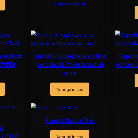
Citește mai mult
si clips
Suporti cu bagheta si clips
Suporti
DOMING
personalizati cu branduri
personal
auto
Adaugă în coș
Suporti Super Slim
li
u Clips
Adaugă în coș