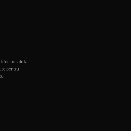
riculare, de la
ute pentru
cul.