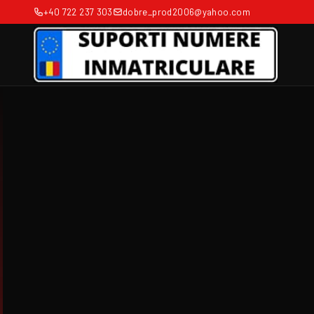
+40 722 237 303
dobre_prod2006@yahoo.com